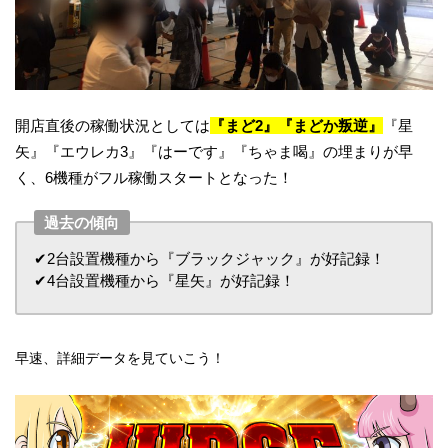
開店直後の稼働状況としては
『まど2』『まどか叛逆』
『星
矢』『エウレカ3』『はーです』『ちゃま喝』の埋まりが早
く、6機種がフル稼働スタートとなった！
過去の傾向
✔2台設置機種から『ブラックジャック』が好記録！
✔4台設置機種から『星矢』が好記録！
早速、詳細データを見ていこう！