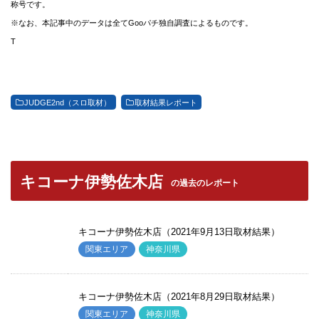
称号です。
※なお、本記事中のデータは全てGooパチ独自調査によるものです。
T
JUDGE2nd（スロ取材）
取材結果レポート
キコーナ伊勢佐木店
の過去のレポート
キコーナ伊勢佐木店（2021年9月13日取材結果）
関東エリア
神奈川県
キコーナ伊勢佐木店（2021年8月29日取材結果）
関東エリア
神奈川県