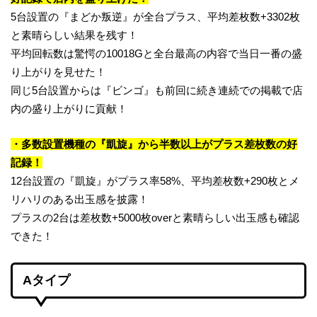
5台設置の『まどか叛逆』が全台プラス、平均差枚数+3302枚
と素晴らしい結果を残す！
平均回転数は驚愕の10018Gと全台最高の内容で当日一番の盛
り上がりを見せた！
同じ5台設置からは『ビンゴ』も前回に続き連続での掲載で店
内の盛り上がりに貢献！
・多数設置機種の『凱旋』から半数以上がプラス差枚数の好
記録！
12台設置の『凱旋』がプラス率58%、平均差枚数+290枚とメ
リハリのある出玉感を披露！
プラスの2台は差枚数+5000枚overと素晴らしい出玉感も確認
できた！
Aタイプ