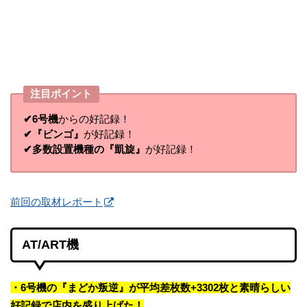
注目ポイント
✔6号機
からの好記録！
✔『ビンゴ』
が好記録！
✔多数設置機種の『凱旋』
が好記録！
前回の取材レポート
AT/ART機
・6号機の『まどか叛逆』が平均差枚数+3302枚と素晴らしい
好記録で店内を盛り上げた！