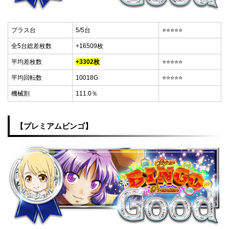
プラス台
5/5台
⭐️⭐️⭐️⭐️⭐️
全5台総差枚数
+16509枚
平均差枚数
+3302枚
⭐️⭐️⭐️⭐️⭐️
平均回転数
10018G
⭐️⭐️⭐️⭐️⭐️
機械割
111.0％
【プレミアムビンゴ】