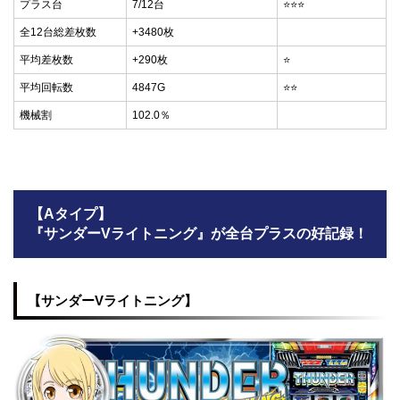
プラス台
7/12台
⭐️⭐️⭐️
全12台総差枚数
+3480枚
平均差枚数
+290枚
⭐️
平均回転数
4847G
⭐️⭐️
機械割
102.0％
【Aタイプ】
『サンダーVライトニング』が全台プラスの好記録！
【サンダーVライトニング】