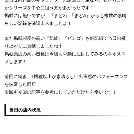
かシリーズを中心に狙う方が多かったです！
掲載には無いですが、『まど2』『まどA』からも複数の素晴
らしい記録を確認出来ましたよ！
また掲載頻度の高い『凱旋』『ビンゴ』も好記録で当日の盛
り上がりに貢献しましたね！
掲載頻度の高い機種は今後も挙動に注目してみるのをオスス
メします！
前回に続き、1機種以上が素晴らしい出玉感のパフォーマンス
を披露した同店！
次回も今回の記事を参考にしていただけたら幸いです！
当日の店内状況