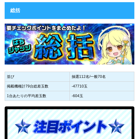
総括
並び
抽選112名/一般70名
掲載機種計79台総差玉数
-47710玉
1台あたりの平均差玉数
-604玉