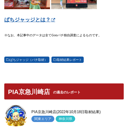
ぱちジャッジとは？
※なお、本記事中のデータは全てGooパチ独自調査によるものです。
ぱちジャッジ（パチ取材）
取材結果レポート
PIA京急川崎店
の過去のレポート
PIA京急川崎店(2022年10月18日取材結果)
関東エリア
神奈川県