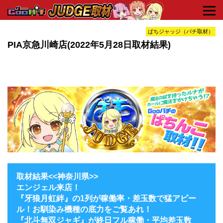
HOME
ぱちジャッジ（パチ取材）
PIA京急川崎店(2022年5月28日取材結果)
ぱちジャッジ（パチ取材）
PIA京急川崎店(2022年5月28日取材結果)
取材結果<<神奈川県>>
エンジェル来店！
『牙狼月虹絆』の1列が稼働率・差玉数で猛アピー
ル！お馴染み機種の底力をご覧あれ！
『北斗無双ジャギ』が終日フル稼働・平均差玉数