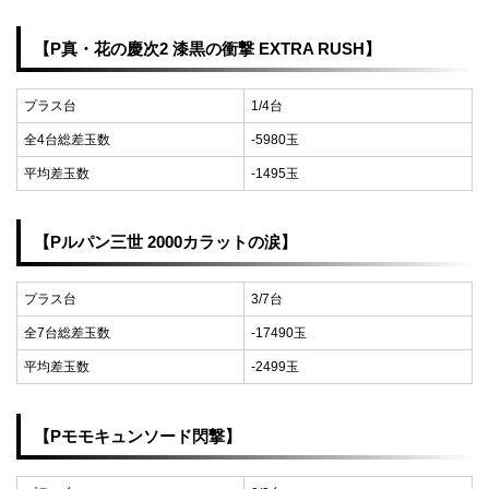
【P真・花の慶次2 漆黒の衝撃 EXTRA RUSH】
プラス台
1/4台
全4台総差玉数
-5980玉
平均差玉数
-1495玉
【Pルパン三世 2000カラットの涙】
プラス台
3/7台
全7台総差玉数
-17490玉
平均差玉数
-2499玉
【Pモモキュンソード閃撃】