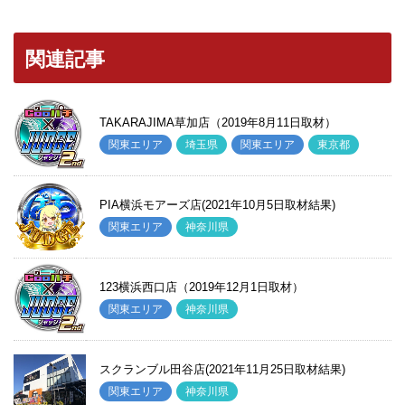
関連記事
TAKARAJIMA草加店（2019年8月11日取材）
関東エリア
埼玉県
関東エリア
東京都
PIA横浜モアーズ店(2021年10月5日取材結果)
関東エリア
神奈川県
123横浜西口店（2019年12月1日取材）
関東エリア
神奈川県
スクランブル田谷店(2021年11月25日取材結果)
関東エリア
神奈川県